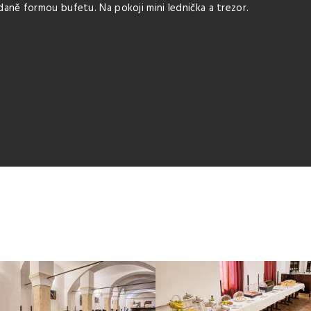
aně formou bufetu. Na pokoji mini lednička a trezor.
Stylov