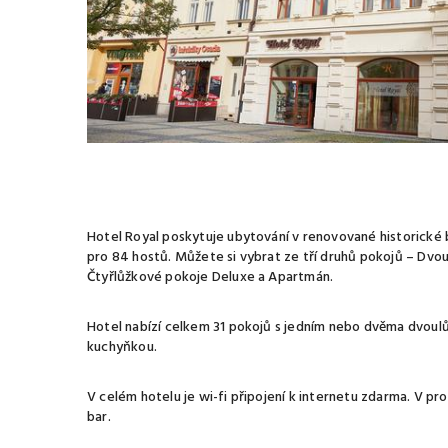
Hotel Royal poskytuje ubytování v renovované historické b
pro 84 hostů. Můžete si vybrat ze tří druhů pokojů – Dvo
Čtyřlůžkové pokoje Deluxe a Apartmán.
Hotel nabízí celkem 31 pokojů s jedním nebo dvěma dvoul
kuchyňkou.
V celém hotelu je wi-fi připojení k internetu zdarma. V pr
bar.