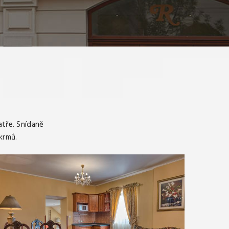
atře. Snídaně
krmů.