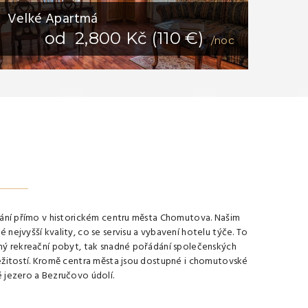
Velké Apartmá
od 2,800 Kč (110 €)
/noc
vání přímo v historickém centru města Chomutova. Našim
nejvyšší kvality, co se servisu a vybavení hotelu týče. To
ný rekreační pobyt, tak snadné pořádání společenských
ežitostí. Kromě centra města jsou dostupné i chomutovské
 jezero a Bezručovo údolí.