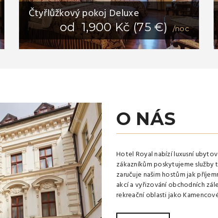
Čtyřlůžkový pokoj Deluxe
od 1,900 Kč (75 €)
/noc
O NÁS
Hotel Royal nabízí luxusní ubyto
zákazníkům poskytujeme služby té 
zaručuje našim hostům jak příjem
akcí a vyřizování obchodních zál
rekreační oblasti jako Kamencové